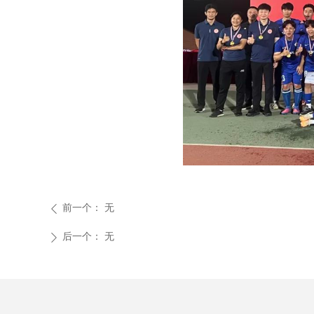
前一个：
无
ꄴ
后一个：
无
ꄲ