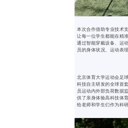
本次合作借助专业技术
让每一位学生都能在精
通过智能穿戴设备、运
员的身体状况、运动表
北京体育大学运动会足球
科技自主研发的全球首套
员运动内外部负荷数据
供了亲身体验高科技体
给老师和学生们作为科