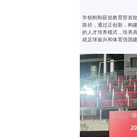
学校刚刚获批教育部首
路径，通过正创新，构
的人才培养模式，培养
就足球振兴和体育强国