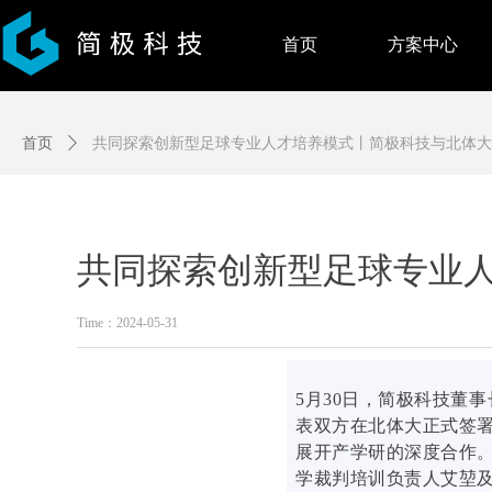
首页
方案中心
首页
ꄲ
共同探索创新型足球专业人才培养模式丨简极科技与北体大
共同探索创新型足球专业
Time：
2024-05-31
5月30日，简极科技董
表双方在北体大正式签
展开产学研的深度合作
学裁判培训负责人艾堃