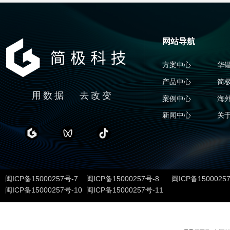
网站导航
方案中心
华
产品中心
简
用数据 去改变
案例中心
海
新闻中心
关
闽ICP备15000257号-7 闽ICP备15000257号-8 闽ICP备1500025
闽ICP备15000257号-10 闽ICP备15000257号-11