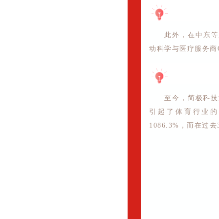
此外，在中东等
动科学与医疗服务商Ql
至今，简极科技
引起了体育行业的
1086.3%，而在