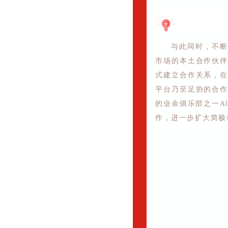
与此同时，不断
市场的本土合作伙伴
式建立合作关系，在
平台乃至足协的合作
的业余俱乐部之一Al
作，进一步扩大简极