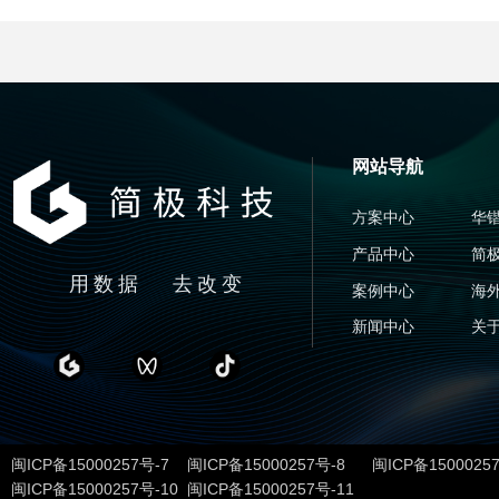
网站导航
方案中心
华
产品中心
简
用数据 去改变
案例中心
海
新闻中心
关
闽ICP备15000257号-7 闽ICP备15000257号-8 闽ICP备1500025
闽ICP备15000257号-10 闽ICP备15000257号-11