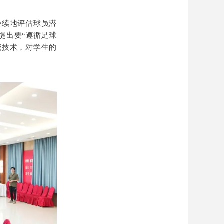
持续地评估球员潜
提出要“遵循足球
能技术，对学生的