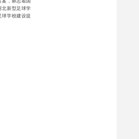
方案，标志着国
河北新型足球学
足球学校建设提