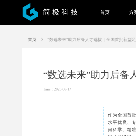
首页
方
首页
ꄲ
“数选未来”助力后备人才选拔｜全国首批新型
“数选未来”助力后
Time：
2025-06-17
作为全国首
水平优良、专
何科学、精准