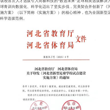
日，该校首次人才选拔引入简极科技的“数选未来”足球精英选拔解决
足球青训向数据化、科学化迈出了坚实步伐，完美契合并创新了《
实施方案》（以下简称《实施方案》）的核心精神，也为全国新型
的科学选拔范例。