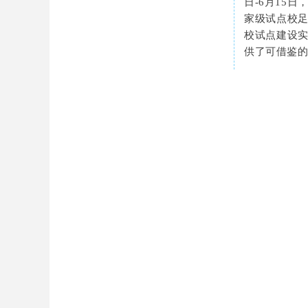
日-6月15
家级试点校
校试点建设
供了可借鉴